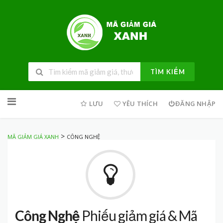
TÌM KIẾM
Skip
to
LƯU
YÊU THÍCH
ĐĂNG NHẬP
content
>
MÃ GIẢM GIÁ XANH
CÔNG NGHỆ
Công Nghệ
Phiếu giảm giá & Mã