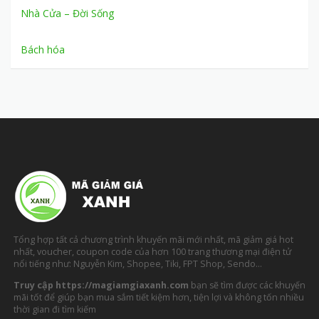
Nhà Cửa – Đời Sống
Bách hóa
Tổng hợp tất cả chương trình khuyến mãi mới nhất, mã giảm giá hot
nhất, voucher, coupon code của hơn 100 trang thương mại điện tử
nổi tiếng như: Nguyễn Kim, Shopee, Tiki, FPT Shop, Sendo…
Truy cập https://magiamgiaxanh.com
bạn sẽ tìm được các khuyến
mãi tốt để giúp bạn mua sắm tiết kiệm hơn, tiện lợi và không tốn nhiều
thời gian đi tìm kiếm