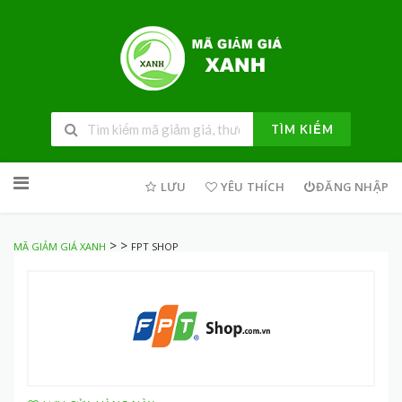
TÌM KIẾM
Skip
to
LƯU
YÊU THÍCH
ĐĂNG NHẬP
content
>
>
MÃ GIẢM GIÁ XANH
FPT SHOP