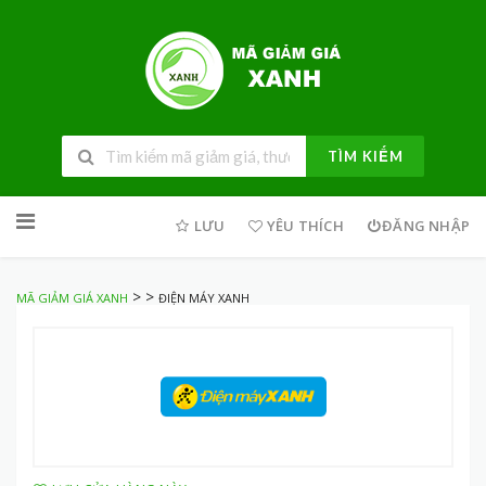
TÌM KIẾM
Skip
to
LƯU
YÊU THÍCH
ĐĂNG NHẬP
content
>
>
MÃ GIẢM GIÁ XANH
ĐIỆN MÁY XANH