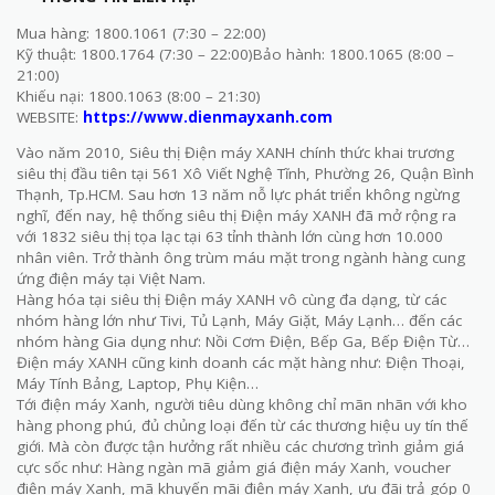
Mua hàng: 1800.1061 (7:30 – 22:00)
Kỹ thuật: 1800.1764 (7:30 – 22:00)Bảo hành: 1800.1065 (8:00 –
21:00)
Khiếu nại: 1800.1063 (8:00 – 21:30)
WEBSITE:
https://www.dienmayxanh.com
Vào năm 2010, Siêu thị Điện máy XANH chính thức khai trương
siêu thị đầu tiên tại 561 Xô Viết Nghệ Tĩnh, Phường 26, Quận Bình
Thạnh, Tp.HCM. Sau hơn 13 năm nỗ lực phát triển không ngừng
nghĩ, đến nay, hệ thống siêu thị Điện máy XANH đã mở rộng ra
với 1832 siêu thị tọa lạc tại 63 tỉnh thành lớn cùng hơn 10.000
nhân viên. Trở thành ông trùm máu mặt trong ngành hàng cung
ứng điện máy tại Việt Nam.
Hàng hóa tại siêu thị Điện máy XANH vô cùng đa dạng, từ các
nhóm hàng lớn như Tivi, Tủ Lạnh, Máy Giặt, Máy Lạnh… đến các
nhóm hàng Gia dụng như: Nồi Cơm Điện, Bếp Ga, Bếp Điện Từ…
Điện máy XANH cũng kinh doanh các mặt hàng như: Điện Thoại,
Máy Tính Bảng, Laptop, Phụ Kiện…
Tới điện máy Xanh, người tiêu dùng không chỉ mãn nhãn với kho
hàng phong phú, đủ chủng loại đến từ các thương hiệu uy tín thế
giới. Mà còn được tận hưởng rất nhiều các chương trình giảm giá
cực sốc như: Hàng ngàn mã giảm giá điện máy Xanh, voucher
điện máy Xanh, mã khuyến mãi điện máy Xanh, ưu đãi trả góp 0