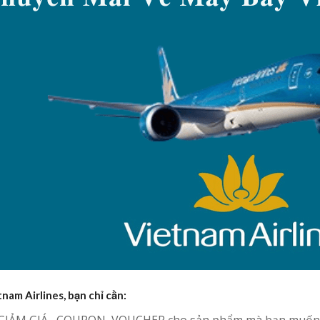
nam Airlines, bạn chỉ cần:
 GIẢM GIÁ , COUPON, VOUCHER cho sản phẩm mà bạn muốn