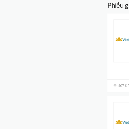
Phiếu g
407 Đã