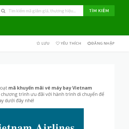
TÌM KIẾM
LƯU
YÊU THÍCH
ĐĂNG NHẬP
loạt
mã khuyến mãi vé máy bay Vietnam
hương trình ưu đãi với hành trình di chuyển để
y dưới đây nhé!