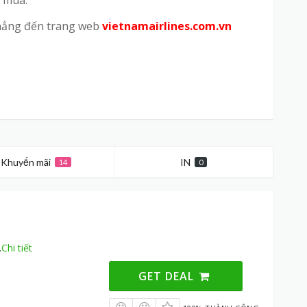
 thẳng đến trang web
vietnamairlines.com.vn
Khuyến mãi
IN
14
0
.
Chi tiết
GET DEAL