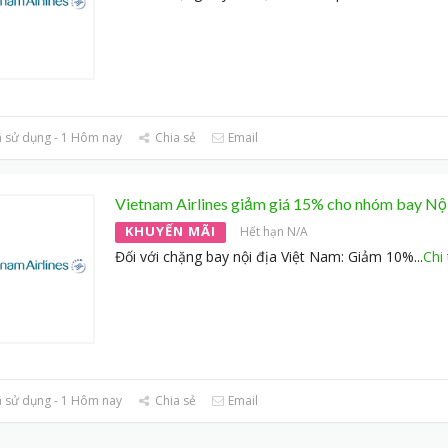
 sử dụng - 1 Hôm nay
Chia sẻ
Email
Vietnam Airlines giảm giá 15% cho nhóm bay Nộ
KHUYẾN MÃI
Hết hạn N/A
Đối với chặng bay nội địa Việt Nam: Giảm 10%
...
Chi 
 sử dụng - 1 Hôm nay
Chia sẻ
Email