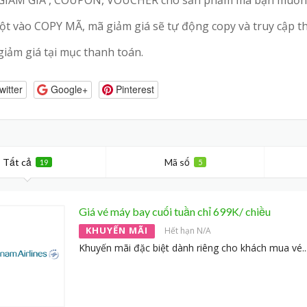
huột vào COPY MÃ, mã giảm giá sẽ tự động copy và truy cập
giảm giá tại mục thanh toán.
witter
Google+
Pinterest
Tất cả
Mã số
19
5
Giá vé máy bay cuối tuần chỉ 699K/ chiều
KHUYẾN MÃI
Hết hạn N/A
Khuyến mãi đặc biệt dành riêng cho khách mua vé
..