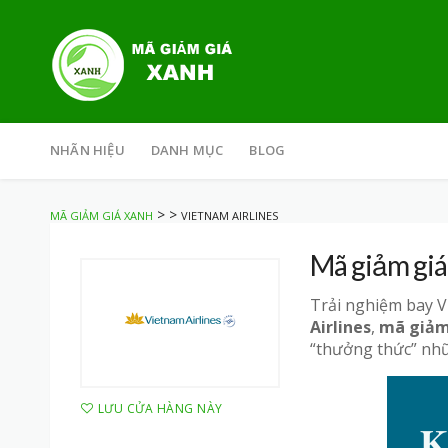
Skip
to
NHÃN HIỆU
DANH MỤC
BLOG
content
>
>
MÃ GIẢM GIÁ XANH
VIETNAM AIRLINES
Mã giảm giá
Trải nghiệm bay V
Airlines
,
mã giảm 
“thưởng thức” nhữ
LƯU CỬA HÀNG NÀY