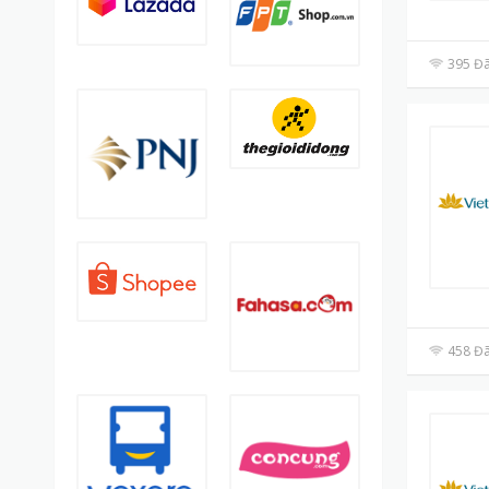
395 Đã
458 Đã