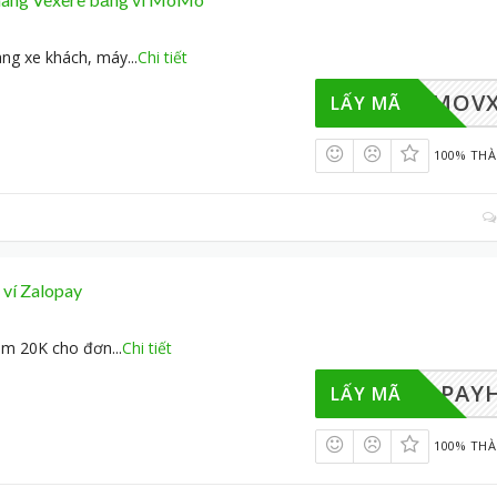
àng xe khách, máy
...
Chi tiết
MOMOV
LẤY MÃ
100% TH
 ví Zalopay
iảm 20K cho đơn
...
Chi tiết
ALOPAY
LẤY MÃ
100% TH