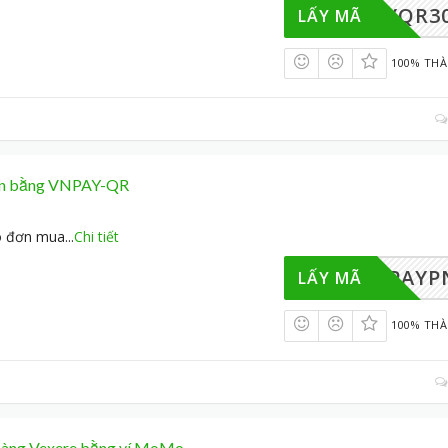
PAYQR3
LẤY MÃ
100% TH
oán bằng VNPAY-QR
ho đơn mua
...
Chi tiết
VNPAYP
LẤY MÃ
100% TH
 hàng Vexere bằng ví MoMo