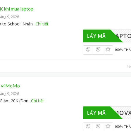
K khi mua laptop
áng 9, 2026
k to School: Nhận
...
Chi tiết
LPLAPT
LẤY MÃ
100% TH
g ví MoMo
áng 9, 2026
 Giảm 20K (Đơn
...
Chi tiết
MOMOV
LẤY MÃ
100% TH