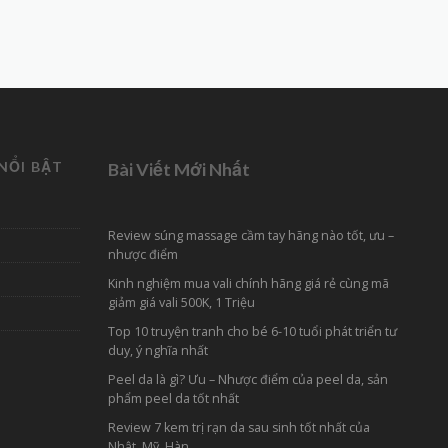
NỔI BẬT
Bài Viết Mới Nhất
Review súng massage cầm tay hãng nào tốt, ưu –
nhược điểm
Kinh nghiệm mua vali chính hãng giá rẻ cùng mã
giảm giá vali 500K, 1 Triệu
Top 10 truyện tranh cho bé 6-10 tuổi phát triển tư
duy, ý nghĩa nhất
Peel da là gì? Ưu – Nhược điểm của peel da, sản
phẩm peel da tốt nhất
Review 7 kem trị rạn da sau sinh tốt nhất của
Nhật, Mỹ, Hàn