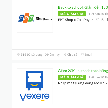
Back to School: Giảm đến 150
MÃ GIẢM GIÁ
Hết hạn 30 Th
FPT Shop x ZaloPay ưu đãi Bac
516 Đã sử dụng - 0 Hôm nay
Chia sẻ
Email
Giảm 20K khi thanh toán bằn
MÃ GIẢM GIÁ
Hết hạn 30 Th
Nhập mã tại ứng dụng MoMo -