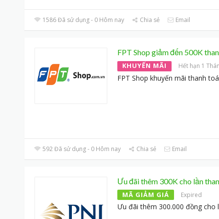
1586 Đã sử dụng - 0 Hôm nay
Chia sẻ
Email
FPT Shop giảm đến 500K than
KHUYẾN MÃI
Hết hạn 1 Thá
FPT Shop khuyến mãi thanh toá
592 Đã sử dụng - 0 Hôm nay
Chia sẻ
Email
Ưu đãi thêm 300K cho lần than
MÃ GIẢM GIÁ
Expired
Ưu đãi thêm 300.000 đồng cho l