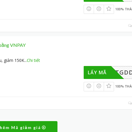
100% TH
n bằng VNPAY
u, giảm 150K
...
Chi tiết
PAYTGD
LẤY MÃ
100% TH
thêm Mã giảm giá