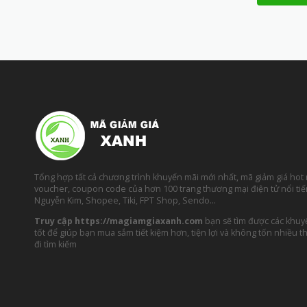
Tổng hợp tất cả chương trình khuyến mãi mới nhất, mã giảm giá hot 
voucher, coupon code của hơn 100 trang thương mại điện tử nổi ti
Nguyễn Kim, Shopee, Tiki, FPT Shop, Sendo…
Truy cập https://magiamgiaxanh.com
bạn sẽ tìm được các khuy
tốt để giúp bạn mua sắm tiết kiệm hơn, tiện lợi và không tốn nhiều th
đi tìm kiếm