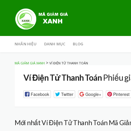
Skip
to
NHÃN HIỆU
DANH MỤC
BLOG
content
>
MÃ GIẢM GIÁ XANH
VÍ ĐIỆN TỬ THANH TOÁN
Ví Điện Tử Thanh Toán
Phiếu gi
Facebook
Twitter
Google+
Pinterest
Mới nhất Ví Điện Tử Thanh Toán Mã Giả