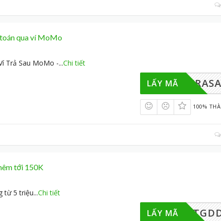
 toán qua ví MoMo
Ví Trả Sau MoMo -
...
Chi tiết
CHTRAS
LẤY MÃ
100% TH
hêm tới 150K
từ 5 triệu
...
Chi tiết
PAYTGD
LẤY MÃ