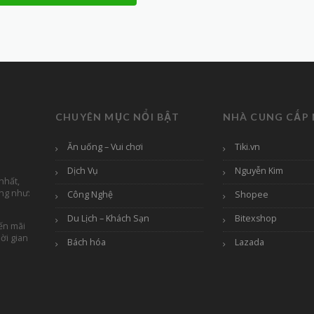
CHUYÊN MỤC NỔI BẬT
NHÀ CUNG CẤP 
Ăn uống – Vui chơi
Tiki.vn
Dịch Vụ
Nguyễn Kim
nhất,
ếng như:
Công Nghệ
Shopee
Du Lịch – Khách Sạn
Bitexshop
ến mãi
ời gian
Bách hóa
Lazada